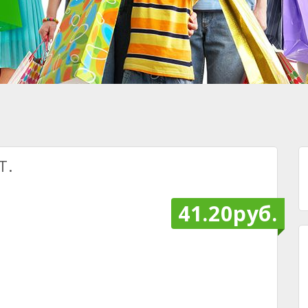
Т.
41.20руб.