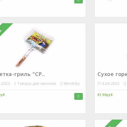
КА
тка-гриль "СР..
Сухое гор
6.2023
Товары для пикника
Mendiley
14.04.2022
руб.
61.50руб.