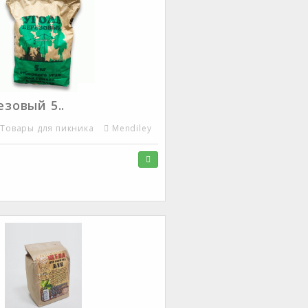
езовый 5..
Товары для пикника
Mendiley