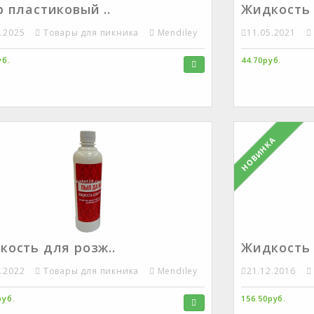
 пластиковый ..
Жидкость 
4.2025
Товары для пикника
Mendiley
11.05.2021
уб.
44.70руб.
НОВИНКА
кость для розж..
Жидкость 
4.2022
Товары для пикника
Mendiley
21.12.2016
руб.
156.50руб.