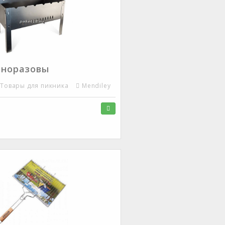
дноразовы
Товары для пикника
Mendiley