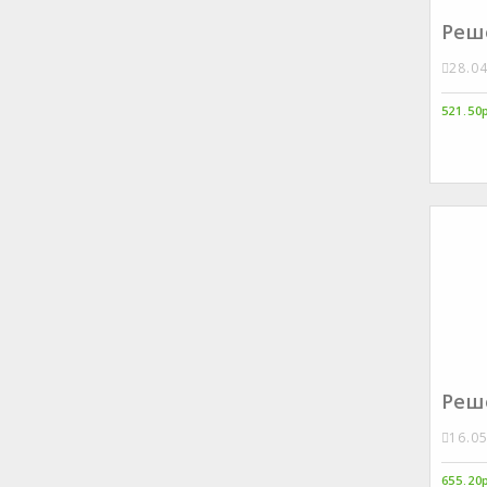
Реше
28.0
521.50
Реше
16.0
655.20