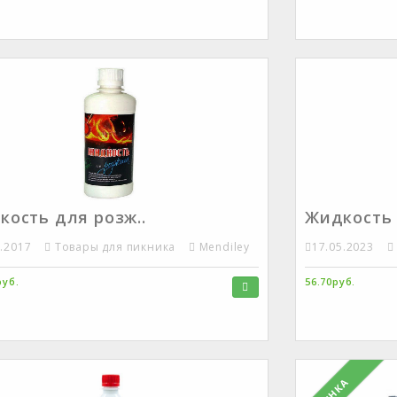
кость для розж..
Жидкость 
1.2017
Товары для пикника
Mendiley
17.05.2023
руб.
56.70руб.