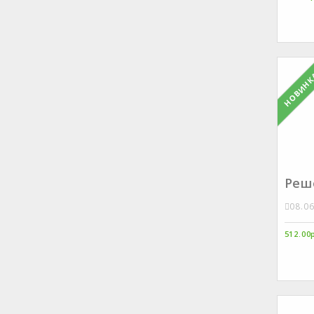
НОВИН
Реше
08.0
512.00