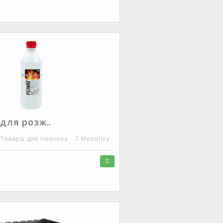
для розж..
Товары для пикника
Mendiley