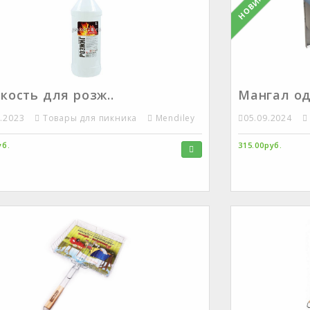
НОВИНКА
кость для розж..
Мангал о
5.2023
Товары для пикника
Mendiley
05.09.2024
уб.
315.00руб.