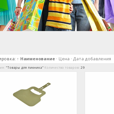
ировка:
↑ Наименование
·
Цена
·
Дата добавления
рия:
"Товары для пикника"
Количество товаров:
29