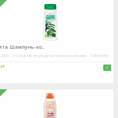
ита Шампунь-ко..
2.2021
Средство по уходу за телом и волосами
Mendiley
руб.