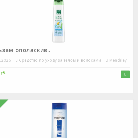
ьзам ополаскив..
5.2026
Средство по уходу за телом и волосами
Mendiley
руб.