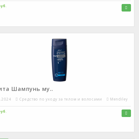
руб.
ита Шампунь му..
2.2024
Средство по уходу за телом и волосами
Mendiley
руб.