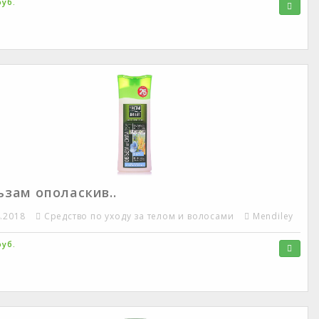
руб.
ьзам ополаскив..
4.2018
Средство по уходу за телом и волосами
Mendiley
руб.