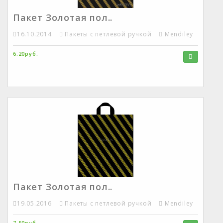
Пакет Золотая пол..
16.10.2014
Пакеты с петлевой ручкой
Mendiley
6.20руб.
Пакет Золотая пол..
19.05.2016
Пакеты с петлевой ручкой
Mendiley
7.50руб.