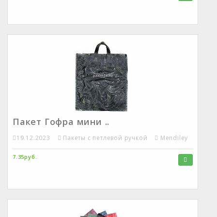
Пакет Гофра мини ..
19.12.2023
Пакеты с петлевой ручкой
Mendiley
7.35руб.