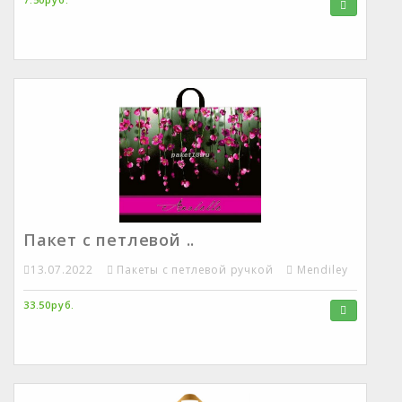
Пакет с петлевой ..
13.07.2022
Пакеты с петлевой ручкой
Mendiley
33.50руб.