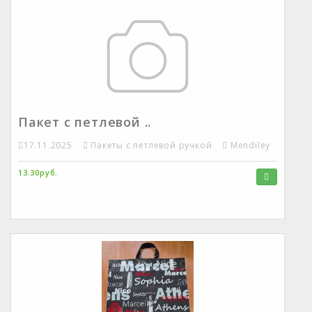
Пакет с петлевой ..
17.11.2025
Пакеты с петлевой ручкой
Mendiley
13.30руб.