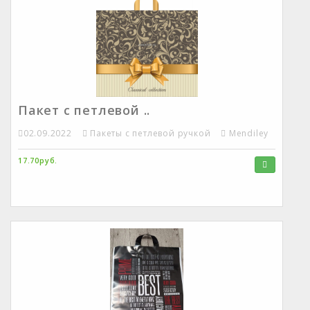
Пакет с петлевой ..
02.09.2022
Пакеты с петлевой ручкой
Mendiley
17.70руб.