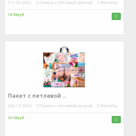
11.03.2022
Пакеты с петлевой ручкой
Mendiley
10.50руб.
Пакет с петлевой ..
02.12.2024
Пакеты с петлевой ручкой
Mendiley
33.50руб.