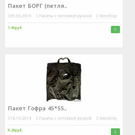
Пакет БОРГ (петля..
05.03.2019
Пакеты с петлевой ручкой
Mendiley
7.90руб.
Пакет Гофра 45*55..
16.10.2014
Пакеты с петлевой ручкой
Mendiley
9.20руб.