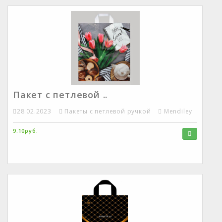
Пакет с петлевой ..
28.02.2023
Пакеты с петлевой ручкой
Mendiley
9.10руб.