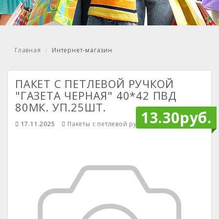
Главная
Интернет-магазин
ПАКЕТ С ПЕТЛЕВОЙ РУЧКОЙ
"ГАЗЕТА ЧЕРНАЯ" 40*42 ПВД
80МК. УП.25ШТ.
13.30руб.
17.11.2025
Пакеты с петлевой ручкой
Mendiley