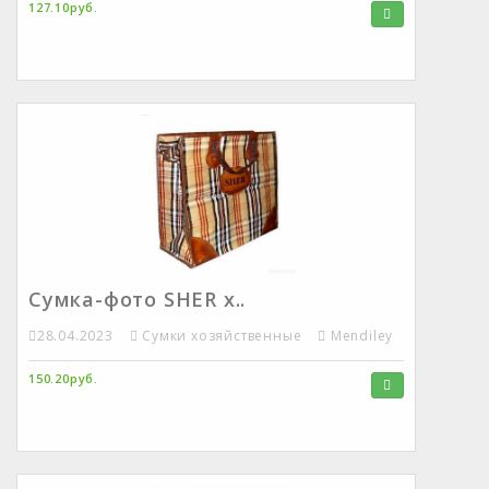
127.10руб.
Сумка-фото SHER х..
28.04.2023
Сумки хозяйственные
Mendiley
150.20руб.