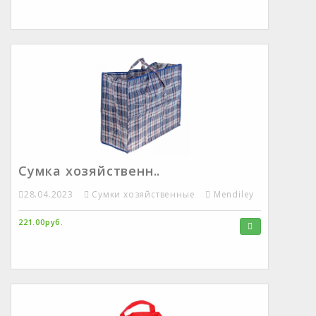
Сумка хозяйственн..
28.04.2023
Сумки хозяйственные
Mendiley
221.00руб.