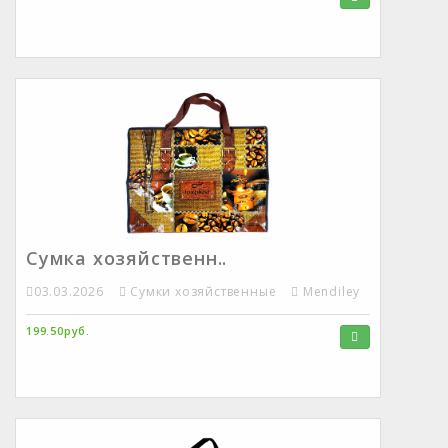
Сумка хозяйственн..
03.03.2026
Сумки хозяйственные
Mendiley
199.50руб.