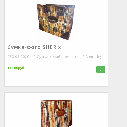
Сумка-фото SHER х..
30.03.2020
Сумки хозяйственные
Mendiley
164.60руб.