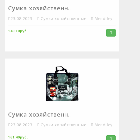
Сумка хозяйственн..
23.08.2023
Сумки хозяйственные
Mendiley
149.10руб.
Сумка хозяйственн..
23.08.2023
Сумки хозяйственные
Mendiley
161.40руб.