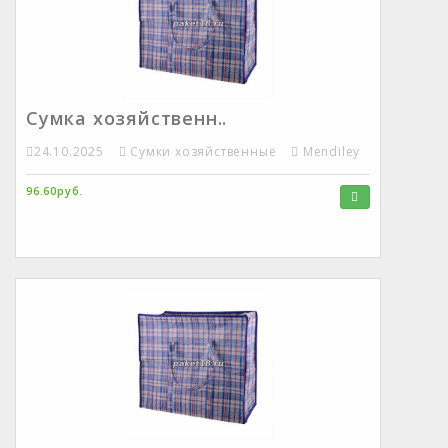
Сумка хозяйственн..
24.10.2025
Сумки хозяйственные
Mendiley
96.60руб.